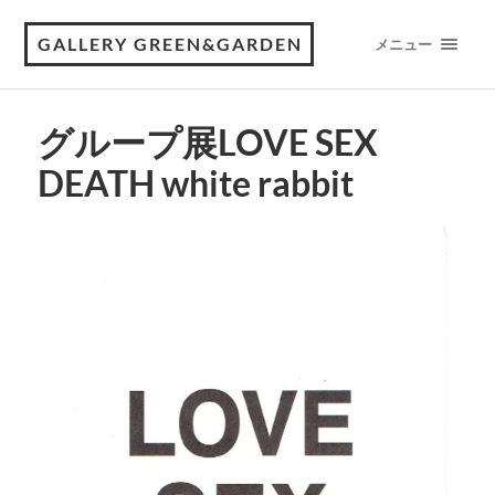
GALLERY GREEN&GARDEN
メニュー
グループ展LOVE SEX
DEATH white rabbit