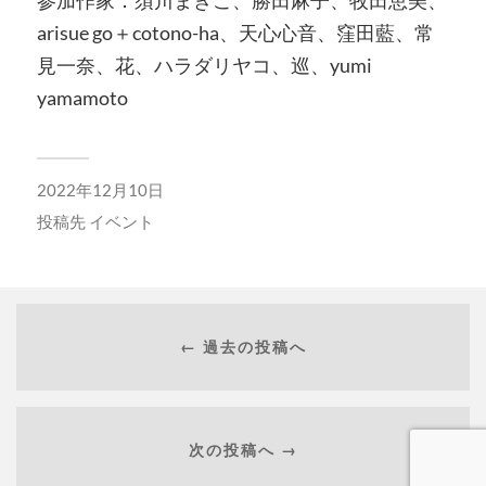
参加作家：須川まきこ、勝田麻子、牧田恵美、
arisue go＋cotono-ha、天心心音、窪田藍、常
見一奈、花、ハラダリヤコ、巡、yumi
yamamoto
2022年12月10日
投稿先
イベント
← 過去の投稿へ
次の投稿へ →