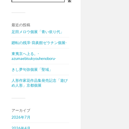
索
最近の投稿
足田メロウ個展「青い依り代」
廻転の残滓-寫眞館ゼラチン個展-
東夷京へ上る。-
azumaebisukyouhenoboru-
きし夛句弥個展「聖域」
人形作家花作品集発売記念「遊び
め人形」京都個展
アーカイブ
2026年7月
2026年4月