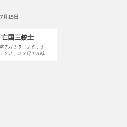
年7月15日
展 亡国三銃士
年７月１５，１６，１
，２２，２３日１３時…