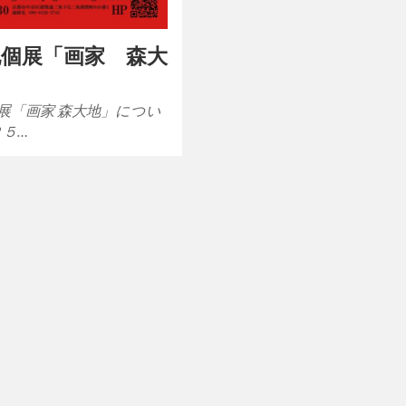
地個展「画家 森大
展「画家 森大地」につい
２５…