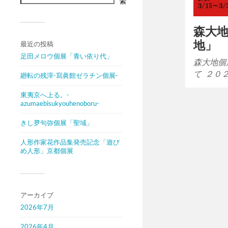
索
森大
地」
最近の投稿
足田メロウ個展「青い依り代」
森大地個
て ２０
廻転の残滓-寫眞館ゼラチン個展-
東夷京へ上る。-
azumaebisukyouhenoboru-
きし夛句弥個展「聖域」
人形作家花作品集発売記念「遊び
め人形」京都個展
アーカイブ
2026年7月
2026年4月